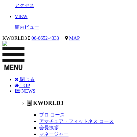
アクセス
VIEW
館内ビュー
KWORLD3
06-6652-4333
MAP
閉じる
TOP
NEWS
KWORLD3
プロ コース
アマチュア・フィットネス コース
会長挨拶
マネージャー